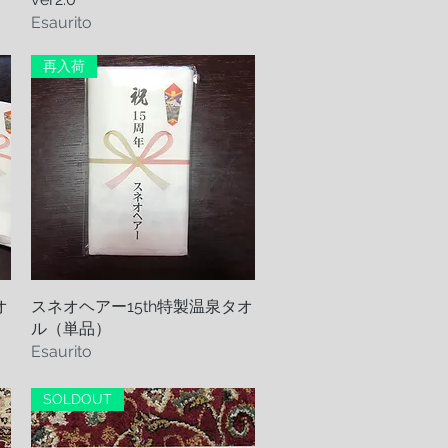
Esaurito
再入荷
オ
スネオヘアー15th特製温泉タオ
Vista rapida
ル（単品）
Esaurito
SOLDOUT