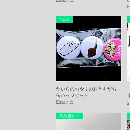
Esaurito
E
NEW
たいらのおやまのおともだち
Vista rapida
缶バッジセット
Esaurito
P
2
残数僅か！