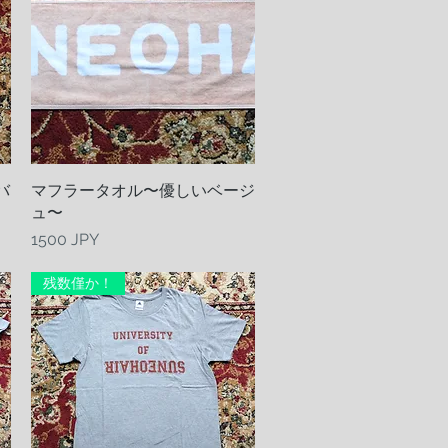
バ
マフラータオル〜優しいベージ
Vista rapida
ュ〜
Prezzo
1500 JPY
残数僅か！