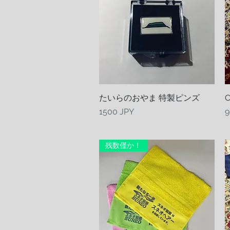
たいらのおやま 特製ピンズ
Vista rapida
C
Prezzo
P
1500 JPY
9
残数僅か！