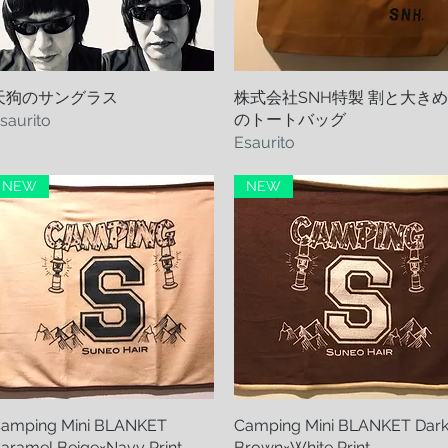
天狗のサングラス
Vista rapida
株式会社SNH特製 割と大きめ
Vista rapida
のトートバッグ
saurito
Esaurito
NEW
NEW
amping Mini BLANKET
Vista rapida
Camping Mini BLANKET Dar
Vista rapida
aramel Beige×Navy Print
Brown×White Print