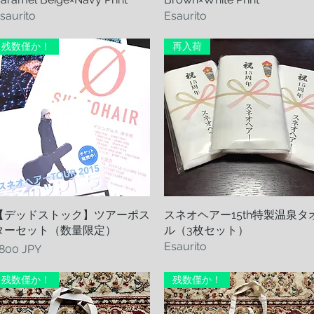
saurito
Esaurito
残数僅か！
再入荷
【デッドストック】ツアーポス
Vista rapida
スネオヘアー15th特製温泉タ
Vista rapida
ターセット（数量限定）
ル（3枚セット）
Esaurito
rezzo
800 JPY
残数僅か！
残数僅か！