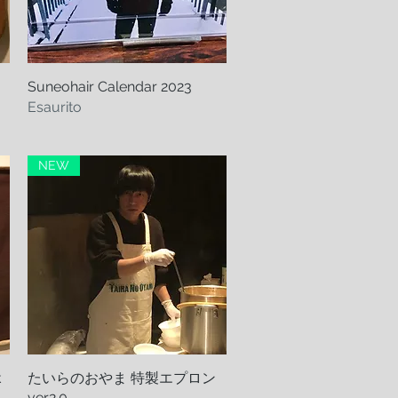
Suneohair Calendar 2023
Vista rapida
Esaurito
NEW
k
たいらのおやま 特製エプロン
Vista rapida
ver2.0