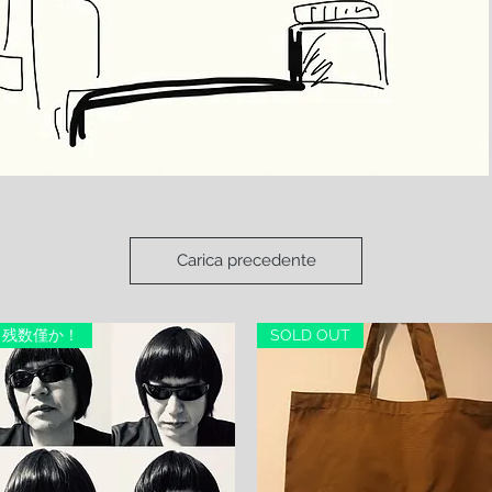
Carica precedente
残数僅か！
SOLD OUT