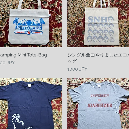
amping Mini Tote-Bag
Vista rapida
シングル全曲やりましたエコ
Vista rapida
ッグ
rezzo
00 JPY
Prezzo
1000 JPY